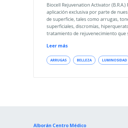
Biocell Rejuvenation Activator (B.R.A.
aplicación exclusiva por parte de nue
de superficie, tales como arrugas, ton
superficiales, discromías, hiperquerat
tratamiento de rejuvenecimiento que 
REJUVENECIMIENTO
Leer más
FACIAL
SIN
ARRUGAS
BELLEZA
LUMINOSIDAD
CIRUGÍA
Alborán Centro Médico