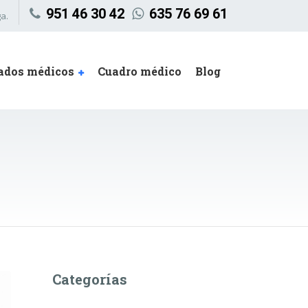
951 46 30 42
635 76 69 61
a.
cados médicos
Cuadro médico
Blog
Categorías