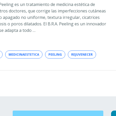
) Peeling es un tratamiento de medicina estética de
stros doctores, que corrige las imperfecciones cutáneas
o apagado no uniforme, textura irregular, cicatrices
osis o poros dilatados. El B.R.A. Peeling es un innovador
se adapta a todo …
MEDICINAESTETICA
PEELING
REJUVENECER